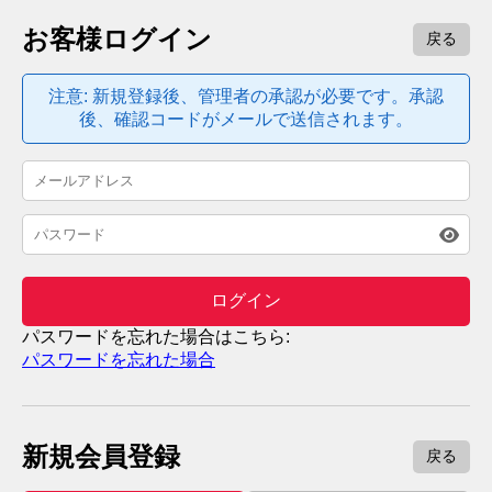
お客様ログイン
戻る
注意: 新規登録後、管理者の承認が必要です。承認
後、確認コードがメールで送信されます。
ログイン
パスワードを忘れた場合はこちら:
パスワードを忘れた場合
新規会員登録
戻る