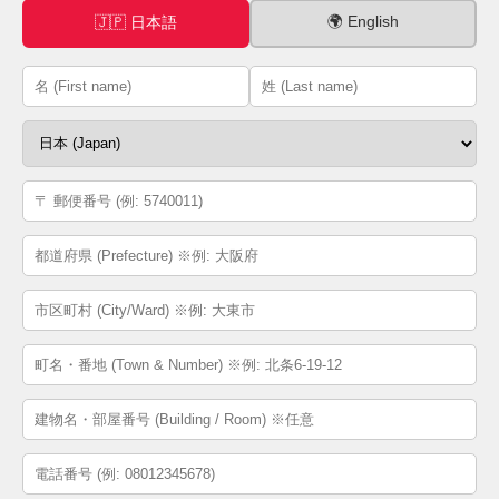
🌍 English
🇯🇵 日本語