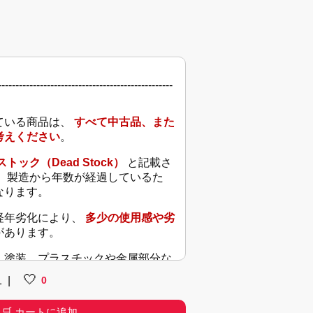
--------------------------------------------------
ている商品は、
すべて中古品、また
考えください
。
トック（Dead Stock）
と記載さ
、 製造から年数が経過しているた
なります。
経年劣化により、
多少の使用感や劣
があります。
、塗装、プラスチックや金属部分な
あせ・スレ・汚れ等がある可能性がご
🤍
0
1
|
🛒 カートに追加