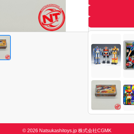
掲載している写真
り、 商品の状態
商品説明に特別な
的な欠陥はござい
付属品の有無（ミ
明書、チラシ等）
写真に写っている
不足している部品
いる場合は、 商
ご不明点がござい
わせください
。
© 2026 Natsukashitoys.jp 株式会社CGMK