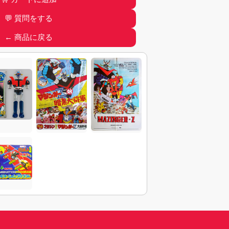
は商品の状態を正確に示すもの
であ
判断は写真を優先してください。
💬 質問をする
記載がない限り、
重大な破損や構造
← 商品に戻る
ません
。
サイル、各種パーツ、付属部品、説
につきましては、
ものがすべて
となります。
やオリジナルでない部品が判明して
品説明内に明記いたします。
ましたら、
ご購入前に必ずお問い合