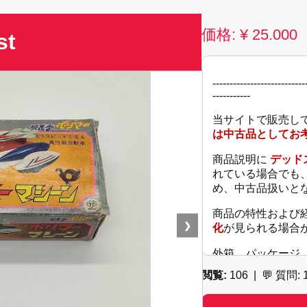
価格: ¥ 25.000
st
---------------------------
-----------
当サイトで販売し
は中古品としてお
商品説明に
デッドス
れている場合でも
め、中古品扱いと
商品の特性および
❯
化
が見られる場合
外箱、パッケージ
どに、 キズ・色
閲覧:
106 | 💬
質問: 
ざいます。